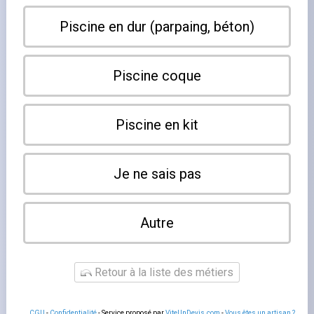
Choisir entre une
piscine enterrée
et une piscine hors sol
n’est pas qu’une question de budget. La topographie du
terrain, les règles d’urbanisme locales, la durée
d’utilisation souhaitée et l’intégration paysagère jouent
autant de rôle que le prix au mètre carré. Voici les points
concrets à peser avant de trancher.
Piscine hors sol : la souplesse, pas la durabilité
Une
piscine hors sol
s’installe
sans permis de construire
si
elle reste en place moins de trois mois par an. Elle ne
nécessite pas de terrassement important et peut être
déplacée ou démontée. Les modèles en acier ou en
résine atteignent facilement 15 à 20 ans de vie si
l’entretien est suivi. En revanche, elle offre moins de
confort visuel et thermique : l’eau se réchauffe vite en été
et elle s’intègre
difficilement dans un jardin aménagé
.
La
piscine semi-enterrée
est un compromis souvent
sous-estimé. Elle nécessite un terrassement partiel, ce