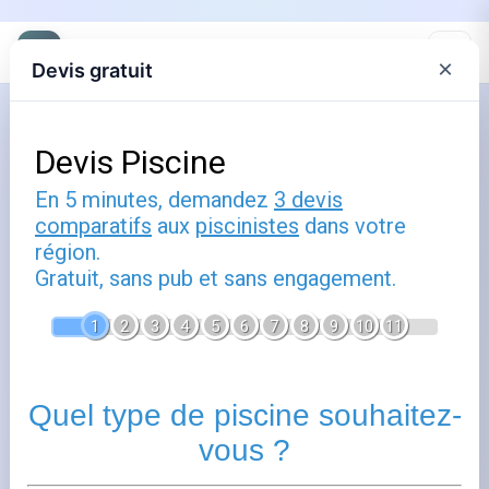
×
Devis gratuit
Accueil
Piscine enterrée ou hors sol : tous
les critères pour décider
Publié le
21 février 2026
- Mis à jour le
2 août 2026