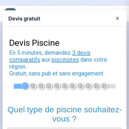
×
Devis gratuit
Accueil
Piscine naturelle sur petite surface
: mini-bassins et solutions
compactes pour petits jardins
Publié le
28 février 2026
- Mis à jour le
6 mars 2026
La