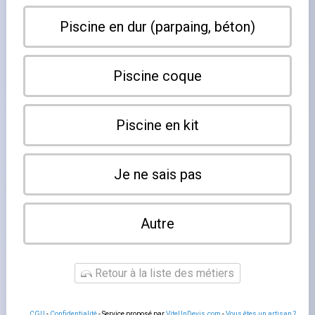
piscine naturelle sur petite surface
est réalisable, mais
elle demande une conception différente des grands
bassins. Sous 50 m² de surface totale (zone de baignade
+ zone filtrante), les marges d’erreur dans le
dimensionnement sont réduites.
Un déséquilibre qu’un
grand bassin absorbera
sans broncher peut rapidement
se traduire par une eau trouble dans un
petit bassin
naturel
.
La surface minimale pour une piscine naturelle
fonctionnelle
Le seuil généralement admis par les spécialistes est de
30 m² de surface totale. En dessous, maintenir un
équilibre biologique stable toute la saison est très
difficile. Sur ces 30 m², au moins 12 à 15 m² doivent être
dédiés à la zone de lagunage, ce qui laisse 15 à 18 m²
pour la baignade, suffisant pour 2 à 3 personnes. Ce